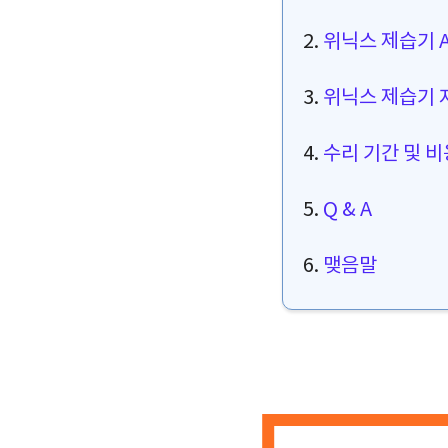
2.
위닉스 제습기 A
3.
위닉스 제습기 
4.
수리 기간 및 
5.
Q & A
6.
맺음말